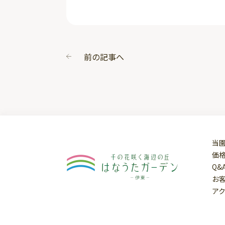
前の記事へ
当
価
Q&
お
ア