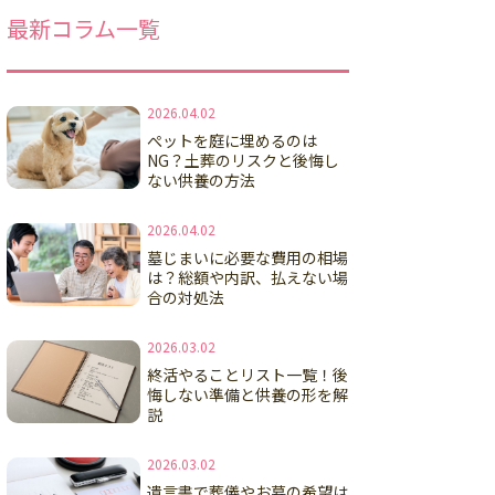
最新コラム一覧
2026.04.02
ぺットを庭に埋めるのは
NG？土葬のリスクと後悔し
ない供養の方法
2026.04.02
墓じまいに必要な費用の相場
は？総額や内訳、払えない場
合の対処法
2026.03.02
終活やることリスト一覧！後
悔しない準備と供養の形を解
説
2026.03.02
遺言書で葬儀やお墓の希望は