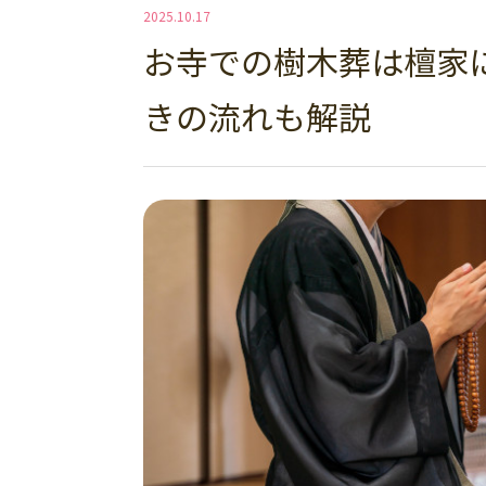
2025.10.17
お寺での樹木葬は檀家
きの流れも解説