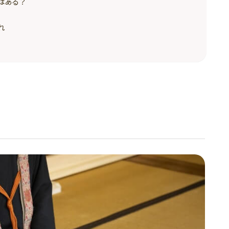
はある？
れ